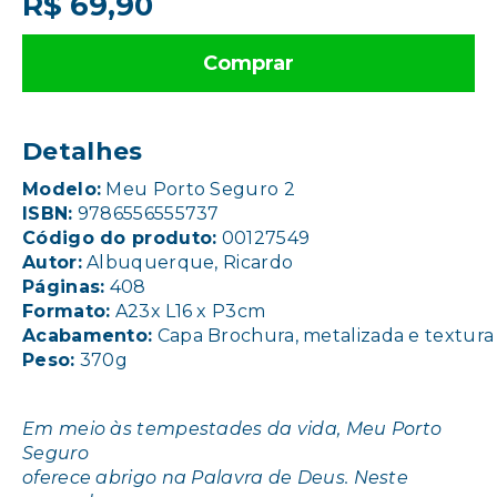
R$ 69,90
Comprar
Detalhes
Modelo:
Meu Porto Seguro 2
ISBN:
9786556555737
Código do produto:
00127549
Autor:
Albuquerque, Ricardo
Páginas:
408
Formato:
A23x L16 x P3cm
Acabamento:
Capa Brochura, metalizada e textura
Peso:
370g
Em meio às tempestades da vida, Meu Porto
Seguro
oferece abrigo na Palavra de Deus. Neste