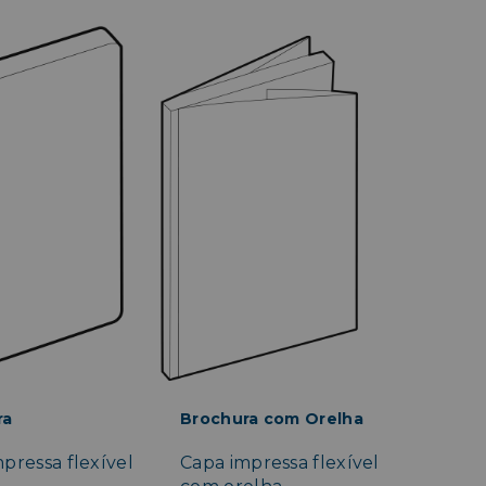
ra
Brochura com Orelha
pressa flexível
Capa impressa flexível