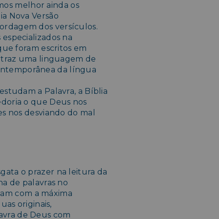
os melhor ainda os
lia Nova Versão
ordagem dos versículos.
 especializados na
 que foram escritos em
VT traz uma linguagem de
ontemporânea da língua
estudam a Palavra, a Bíblia
edoria o que Deus nos
tes nos desviando do mal
ata o prazer na leitura da
ha de palavras no
sam com a máxima
uas originais,
avra de Deus com