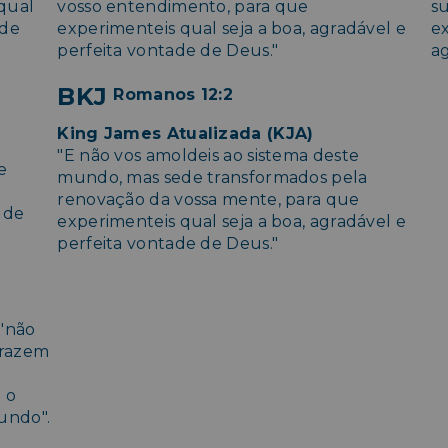
qual
vosso entendimento, para que
s
 de
experimenteis qual seja a boa, agradável e
e
perfeita vontade de Deus."
a
BKJ
Romanos 12:2
King James Atualizada (KJA)
"E não vos amoldeis ao sistema deste
e
mundo, mas sede transformados pela
renovação da vossa mente, para que
 de
experimenteis qual seja a boa, agradável e
perfeita vontade de Deus."
 "não
trazem
 o
undo".