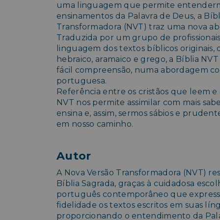
uma linguagem que permite entenderm
ensinamentos da Palavra de Deus, a Bíb
Transformadora (NVT) traz uma nova ab
Traduzida por um grupo de profissionais
linguagem dos textos bíblicos originais,
hebraico, aramaico e grego, a Bíblia N
fácil compreensão, numa abordagem c
portuguesa.
Referência entre os cristãos que leem e 
NVT nos permite assimilar com mais sab
ensina e, assim, sermos sábios e pruden
em nosso caminho.
Autor
A Nova Versão Transformadora (NVT) resg
Bíblia Sagrada, graças à cuidadosa escol
português contemporâneo que expres
fidelidade os textos escritos em suas líng
proporcionando o entendimento da Pal