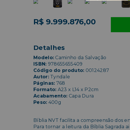
R$ 9.999.876,00
Detalhes
Modelo:
Caminho da Salvação
ISBN:
978655655409
Código do produto:
00124287
Autor:
Tyndale
Páginas:
768
Formato:
A23 x L14 x P2cm
Acabamento:
Capa Dura
Peso:
400g
Bíblia NVT facilita a compreensão dos en
Para tornar a leitura da Bíblia Sagrada 