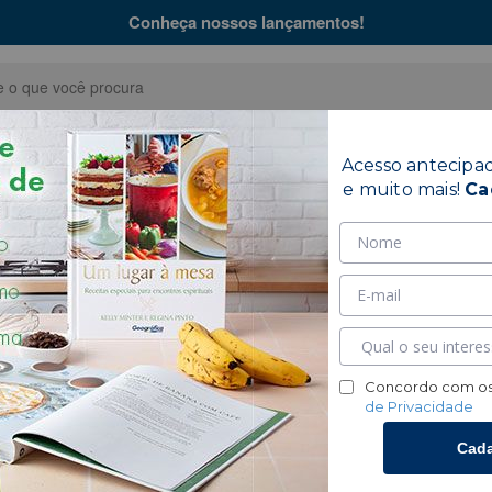
Conheça nossos lançamentos!
Acesso antecipa
Bíblias
Coleções
Hinár
e muito mais!
Ca
Transformadora
Concordo com os
de Privacidade
Cada