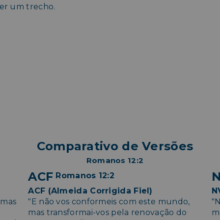
ler um trecho.
Comparativo de Versões
Romanos 12:2
ACF
N
Romanos 12:2
ACF (Almeida Corrigida Fiel)
N
 mas
"E não vos conformeis com este mundo,
"
o
mas transformai-vos pela renovação do
m