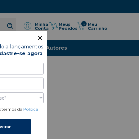
0
Meus
Minha
Meu
Pedidos
Conta
Carrinho
do a lançamentos
io
Livros
Autores
dastre-se agora
 termos da
Política
strar