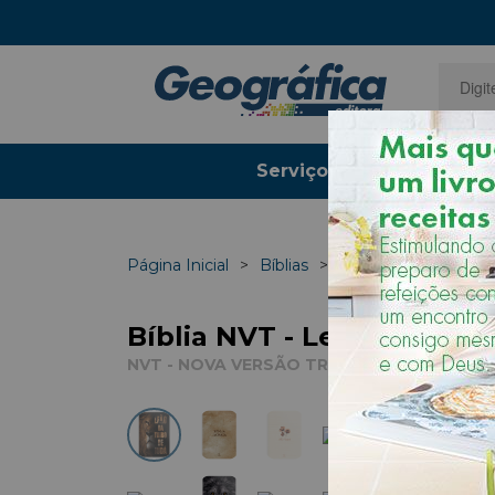
Serviços Gráficos
Página Inicial
Bíblias
NVT - Nova Versão 
Bíblia NVT - Letra Normal
NVT - NOVA VERSÃO TRANSFORMADORA