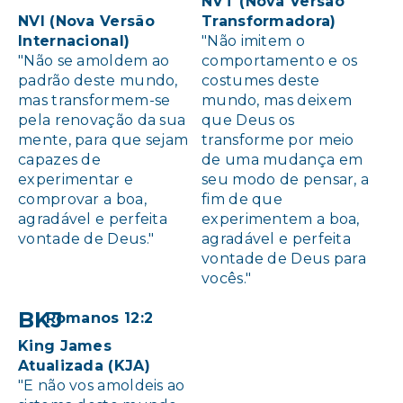
NVT (Nova Versão
NVI (Nova Versão
Transformadora)
Internacional)
"Não imitem o
"Não se amoldem ao
comportamento e os
padrão deste mundo,
costumes deste
mas transformem-se
mundo, mas deixem
pela renovação da sua
que Deus os
mente, para que sejam
transforme por meio
capazes de
de uma mudança em
experimentar e
seu modo de pensar, a
comprovar a boa,
fim de que
agradável e perfeita
experimentem a boa,
vontade de Deus."
agradável e perfeita
vontade de Deus para
vocês."
BKJ
Romanos 12:2
King James
Atualizada (KJA)
"E não vos amoldeis ao